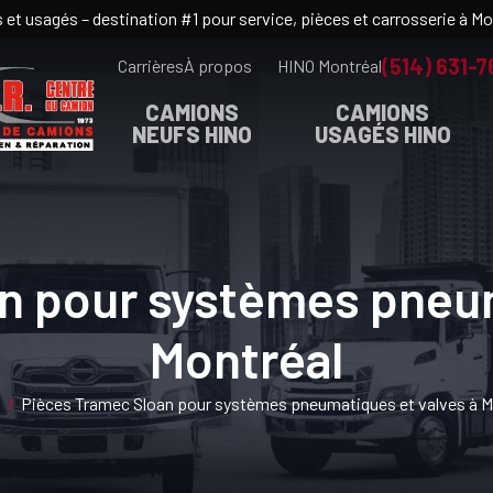
et usagés – destination #1 pour service, pièces et carrosserie à M
(514) 631-7
Carrières
À propos
HINO Montréal
CAMIONS
CAMIONS
NEUFS HINO
USAGÉS HINO
n pour systèmes pneum
Montréal
l
/
Pièces Tramec Sloan pour systèmes pneumatiques et valves à M