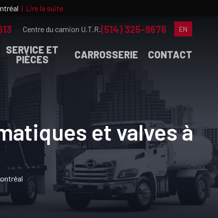
ontréal
|
Lire la suite
613
(514) 325-9676
Centre du camion U.T.R.
EN
SERVICE ET
CARROSSERIE
CONTACT
PIÈCES
atiques et valves à
ontréal