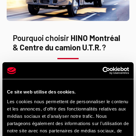
Pourquoi choisir
HINO Montréal
&
Centre du camion U.T.R.
?
Deux concessions stratégiques à Montréal au
service des entreprises et des flottes
commerciales
Ce site web utilise des cookies.
Vente et location de camions lourds Hino, incluant
la série L pour le transport, la livraison et les
Les cookies nous permettent de personnaliser le contenu
opérations spécialisées
et les annonces, d'offrir des fonctionnalités relatives aux
médias sociaux et d'analyser notre trafic. Nous
Entretien,
inspection SAAQ
et réparation de
partageons également des informations sur l'utilisation de
camions lourds de toutes marques sous un même
notre site avec nos partenaires de médias sociaux, de
toit