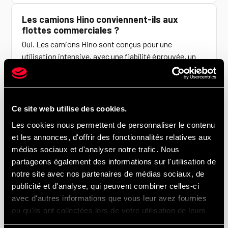
Les camions Hino conviennent-ils aux
flottes commerciales ?
Oui. Les camions Hino sont conçus pour une
utilisation intensive, avec une fiabilité éprouvée, un
entretien simplifié et une excellente disponibilité sur
la route.
Ce site web utilise des cookies.
Offrez-vous du financement pour les
camions neufs Hino ?
Les cookies nous permettent de personnaliser le contenu
et les annonces, d'offrir des fonctionnalités relatives aux
Oui. Nous proposons des
solutions de
médias sociaux et d'analyser notre trafic. Nous
financement flexibles
et des options de
location-
partageons également des informations sur l'utilisation de
vente
, adaptées aux entreprises et aux flottes
notre site avec nos partenaires de médias sociaux, de
commerciales.
publicité et d'analyse, qui peuvent combiner celles-ci
avec d'autres informations que vous leur avez fournies
Puis-je louer un camion Hino ?
ou qu'ils ont collectées lors de votre utilisation de leurs
Oui. Nous offrons des
solutions de location à
services.