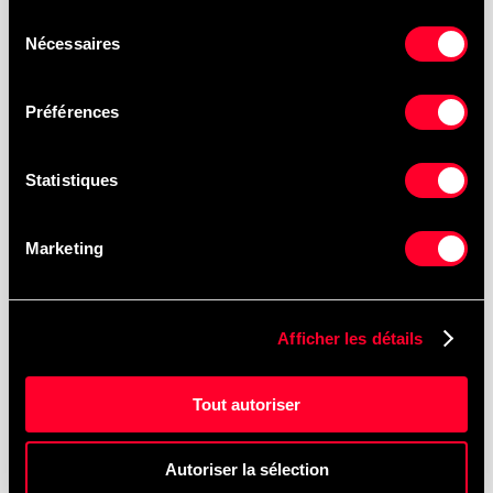
court, moyen et long terme
, idéales pour les
Sélection
périodes de pointe ou les besoins saisonniers.
Nécessaires
du
consentement
Qu’est-ce qui distingue HINO Montréal &
Préférences
Centre du camion U.T.R. ?
Notre approche de
guichet unique
: vente, location,
Statistiques
entretien, pièces, inspection SAAQ et carrosserie,
tous offerts sous un même toit, avec un service
rapide et personnalisé.
Marketing
Offrez-vous l’entretien et les pièces pour
les camions vendus ?
Afficher les détails
Oui. Nous assurons l’entretien complet des camions
lourds et offrons des
pièces d’origine Hino
ainsi que
Tout autoriser
des
pièces OE multimarques
.
Autoriser la sélection
Effectuez-vous les inspections SAAQ sur