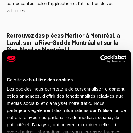
composantes, selon l’application et l’utilisation de vos
véhicules.
Retrouvez des pièces Meritor à Montréal, à
Laval, sur la Rive-Sud de Montréal et sur la
Rive-Nord de Montréal !
Nous desservons principalement Montréal, Anjou et
Montréal-Est, ainsi que Laval, la Rive-Sud et la Rive-Nord. En
Ce site web utilise des cookies.
choisissant UTR Centre du Camion et HINO Montréal, vous
Les cookies nous permettent de personnaliser le contenu
bénéficiez d’un fournisseur local capable de répondre
et les annonces, d'offrir des fonctionnalités relatives aux
rapidement aux besoins de votre flotte commerciale.
médias sociaux et d'analyser notre trafic. Nous
partageons également des informations sur l'utilisation de
notre site avec nos partenaires de médias sociaux, de
Questions fréquentes (FAQ) – Pièces Meritor
publicité et d'analyse, qui peuvent combiner celles-ci
pour camions lourds à Montréal
avec d'autres informations que vous leur avez fournies