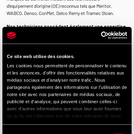
d’équipement d’origine (OE) reconnus tels que Meritor,
WABCO, Denso, ConMet, Delco Remy et Tramec Sloan.
Nos techniciens possèdent également une expertise
reconnue en :
Entretien de moteurs Cummins
Ce site web utilise des cookies.
Réparation et maintenance de transmissions Allison
Les cookies nous permettent de personnaliser le contenu
et les annonces, d'offrir des fonctionnalités relatives aux
Cette polyvalence est idéale pour les flottes mixtes, qui
médias sociaux et d'analyser notre trafic. Nous
souhaitent centraliser leurs opérations auprès d’un seul
partageons également des informations sur l'utilisation de
partenaire.
notre site avec nos partenaires de médias sociaux, de
publicité et d'analyse, qui peuvent combiner celles-ci
avec d'autres informations que vous leur avez fournies
Camions Hino Série L à Montréal,
ou qu'ils ont collectées lors de votre utilisation de leurs
services.
Laval, Rive-Sud et Rive-Nord
Sélection