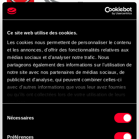
HINO Montréal
Montreal West
7700, rue Saint-Patrick
Ce site web utilise des cookies.
Montreal, QC H8N 1V1
Les cookies nous permettent de personnaliser le contenu
View map
et les annonces, d'offrir des fonctionnalités relatives aux
(514) 631-7613
médias sociaux et d'analyser notre trafic. Nous
Email
partageons également des informations sur l'utilisation de
Opening hours
notre site avec nos partenaires de médias sociaux, de
publicité et d'analyse, qui peuvent combiner celles-ci
avec d'autres informations que vous leur avez fournies
ou qu'ils ont collectées lors de votre utilisation de leurs
services.
Centre du camion U.T.R.
Sélection
Montreal East
Nécessaires
du
6900, rue Bombardier
consentement
Montreal, QC H1P 3K5
Préférences
View map