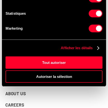
(514) 325-9676
Email
Statistiques
Opening hours
NEW HINO TRUCKS
Marketing
USED HINO TRUCKS
SERVICE & PARTS
Afficher les détails
SAAQ INSPECTON
Tout autoriser
FINANCING / LEASING
Autoriser la sélection
BODYWORK
ABOUT US
CAREERS